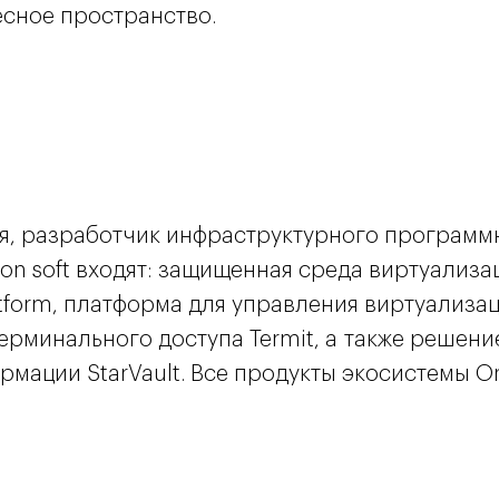
есное пространство.
, разработчик инфраструктурного программно
ion soft входят: защищенная среда виртуализац
tform, платформа для управления виртуализац
ерминального доступа Termit, а также решени
мации StarVault. Все продукты экосистемы Or