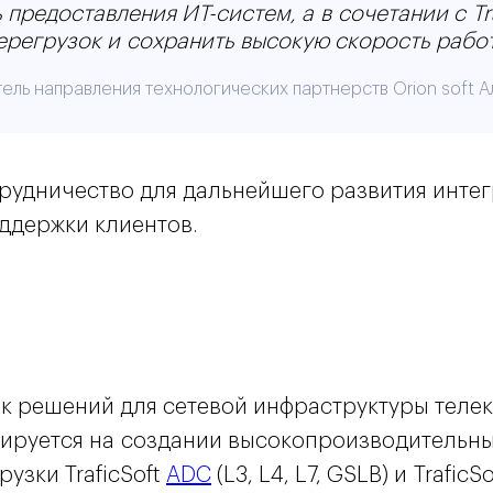
 предоставления ИТ-систем, а в сочетании с Tr
ерегрузок и сохранить высокую скорость рабо
ель направления технологических партнерств Orion soft А
 сотрудничество для дальнейшего развития ин
ддержки клиентов.
 решений для сетевой инфраструктуры телек
зируется на создании высокопроизводительн
узки TraficSoft
ADC
(L3, L4, L7, GSLB) и TraficS