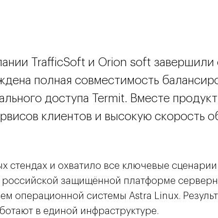
нии TrafficSoft и Orion soft завершил
ждена полная совместимость балансиров
ального доступа Termit. Вместе продук
рвисов клиентов и высокую скорость о
х стендах и охватило все ключевые сценарии
 — российской защищённой платформе серверн
ием операционной системы Astra Linux. Резуль
работают в единой инфраструктуре.