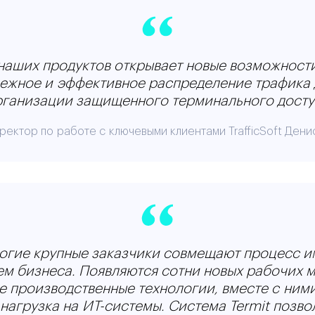
аших продуктов открывает новые возможности
ежное и эффективное распределение трафика
рганизации защищенного терминального досту
ректор по работе с ключевыми клиентами TrafficSoft Дени
ногие крупные заказчики совмещают процесс 
м бизнеса. Появляются сотни новых рабочих м
 производственные технологии, вместе с ним
нагрузка на ИТ-системы. Система Termit позвол